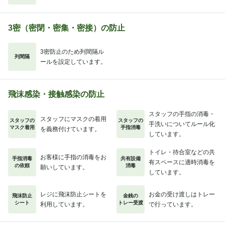
3密（密閉・密集・密接）の防止
3密防止のため列間隔ル
列間隔
ールを設定しています。
飛沫感染・接触感染の防止
スタッフの手指の消毒・
スタッフにマスクの着用
スタッフの
スタッフの
手洗いについてルール化
マスク着用
手指消毒
を義務付けています。
しています。
トイレ・待合室などの共
お客様に手指の消毒をお
手指消毒
共有設備
有スペースに適時消毒を
の依頼
消毒
願いしています。
しています。
レジに飛沫防止シートを
お金の受け渡しはトレー
飛沫防止
金銭の
シート
トレー受渡
利用しています。
で行っています。